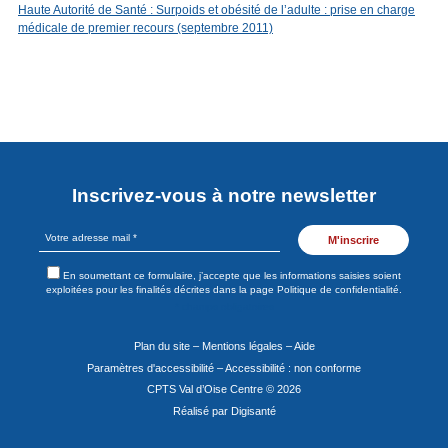
Haute Autorité de Santé : Surpoids et obésité de l’adulte : prise en charge
médicale de premier recours (septembre 2011)
Inscrivez-vous à notre newsletter
Votre
adresse
mail
En soumettant ce formulaire, j’accepte que les informations saisies soient
*
exploitées pour les finalités décrites dans la page Politique de confidentialité.
* champs obligatoires
Plan du site
–
Mentions légales
–
Aide
Paramètres d'accessibilité
–
Accessibilité : non conforme
CPTS Val d’Oise Centre
©
2026
Réalisé par
Digisanté