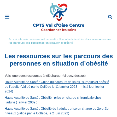
Ouvrir
le
menu
de
navigation
mobile
Accueil
-
Je suis professionnel de santé
-
Connaître le territoire
-
Les ressources sur
les parcours des personnes en situation d’obésité
Les ressources sur les parcours des
personnes en situation d’obésité
Voici quelques ressources à télécharger (cliquez dessus) :
Haute Autorité de Santé : Guide du parcours de soins : surpoids et obésité
de l’adulte (Validé par le Collège le 11 janvier 2023 – mis à jour fevrier
2024)
Haute Autorité de Santé : Obésité : prise en charge chirurgicale chez
l’adulte ( janvier 2009 )
Haute Autorité de Santé : Obésité de l’adulte : prise en charge de 2e et 3e
niveaux (validé par le Collège, le 2 juin 2022)