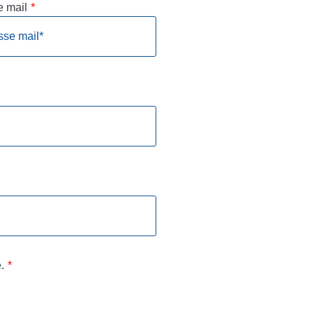
e mail
*
.
*