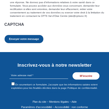
une réponse. Ne donnez pas d’informations relatives à votre santé dans ce
formulaire. Vous pouvez accéder aux données vous concernant, demander leur
rectification si elles sont erronées, demander leur effacement, retirer votre
consentement au traitement de vos données ou exercer votre droit à la limitation du
traitement en contactant la CPTS Val d’Oise Centre (site@cptsvoc.fr)
CAPTCHA
Inscrivez-vous à notre newsletter
Votre
adresse
mail
En soumettant ce formulaire, j’accepte que les informations saisies soient
*
exploitées pour les finalités décrites dans la page Politique de confidentialité.
* champs obligatoires
Plan du site
–
Mentions légales
–
Aide
Paramètres d'accessibilité
–
Accessibilité : non conforme