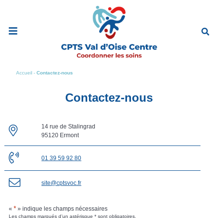
Ouvrir
le
menu
de
navigation
mobile
Accueil
-
Contactez-nous
Contactez-nous
14 rue de Stalingrad
95120 Ermont
01 39 59 92 80
site@cptsvoc.fr
*
«
» indique les champs nécessaires
Les champs marqués d’un astérisque * sont obligatoires.