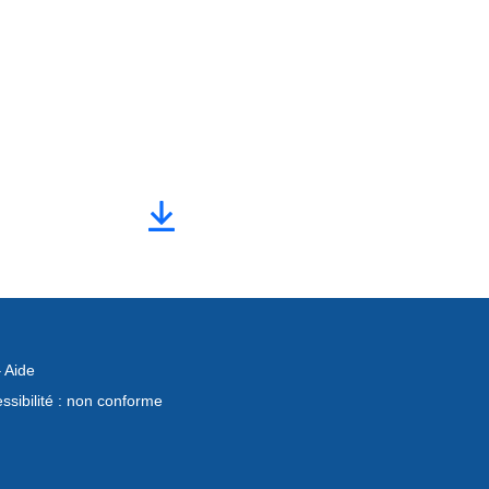
Téléchargez
ce
mode
d'emploi
PLEXUS
SANTE
–
Aide
ssibilité : non conforme