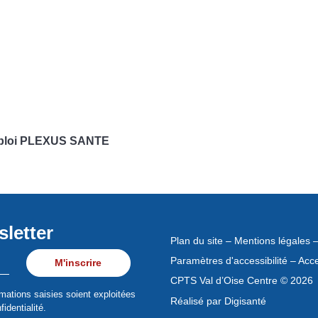
mploi PLEXUS SANTE
sletter
Plan du site
–
Mentions légales
Paramètres d'accessibilité
–
Acce
CPTS Val d’Oise Centre
©
2026
mations saisies soient exploitées
Réalisé par
Digisanté
identialité.