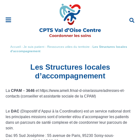
Ouvrir
le
menu
de
navigation
mobile
Accueil
-
Je suis patient
-
Ressources utiles du territoire
-
Les Structures locales
d’accompagnement
Les Structures locales
d’accompagnement
La
CPAM
–
3646
et https://www.ameli.fr/val-d-oise/assure/adresses-et-
contacts (conseiller et assistante sociale de la CPAM)
Le
DAC
(Dispositif d’Appui à la Coordination) est un service national dont
les principales missions sont d’orienter et/ou d’accompagner les patients
dans un parcours de santé complexe et de coordonner leur parcours de
soin.
Dac 95 Sud Joséphine : 55 avenue de Paris, 95230 Soisy-sous-