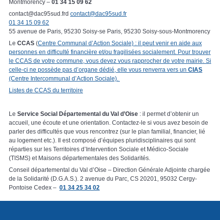
Montmorency –
01 34 15 09 62
contact@dac95sud.frd
contact@dac95sud.fr
01 34 15 09 62
55 avenue de Paris, 95230 Soisy-se Paris, 95230 Soisy-sous-Montmorency
Le
CCAS
(
Centre Communal d’Action Sociale) : il peut venir en aide aux
personnes en difficulté financière et/ou fragilisées socialement. Pour trouver
le CCAS de votre commune, vous devez vous rapprocher de votre mairie. Si
celle-ci ne possède pas d’organe dédié, elle vous renverra vers un
CIAS
(Centre Intercommunal d’Action Sociale).
Listes de CCAS du territoire
Le
Service Social Départemental du Val d’Oise
: il permet d’obtenir un
accueil, une écoute et une orientation. Contactez-le si vous avez besoin de
parler des difficultés que vous rencontrez (sur le plan familial, financier, lié
au logement etc.). Il est composé d’équipes pluridisciplinaires qui sont
réparties sur les Territoires d’Intervention Sociale et Médico-Sociale
(TISMS) et Maisons départementales des Solidarités.
Conseil départemental du Val d’Oise – Direction Générale Adjointe chargée
de la Solidarité (D.G.A.S.). 2 avenue du Parc, CS 20201, 95032 Cergy-
Pontoise Cedex –
01 34 25 34 02