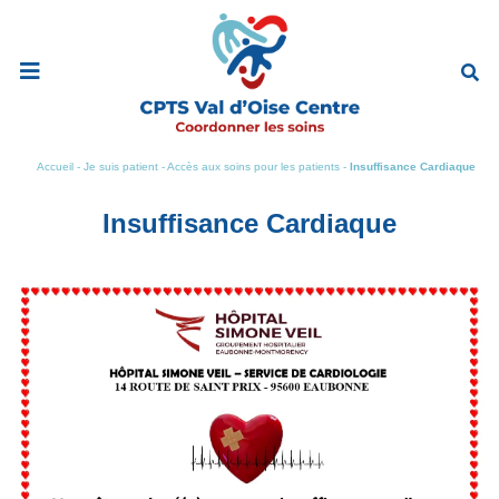
Ouvrir
le
menu
de
navigation
mobile
Accueil
-
Je suis patient
-
Accès aux soins pour les patients
-
Insuffisance Cardiaque
Insuffisance Cardiaque