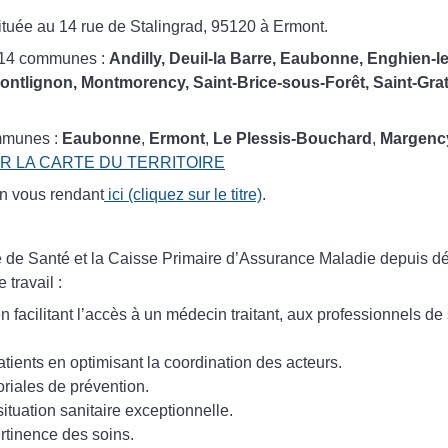
ituée au 14 rue de Stalingrad, 95120 à Ermont.
r 14 communes :
Andilly, Deuil-la Barre, Eaubonne, Enghien-l
ntlignon, Montmorency, Saint-Brice-sous-Forêt, Saint-Grat
ommunes :
Eaubonne
,
Ermont
,
Le Plessis-Bouchard
,
Margenc
IR LA CARTE DU TERRITOIRE
n vous rendant
ici (cliquez sur le titre)
.
 de Santé et la Caisse Primaire d’Assurance Maladie depuis 
 travail :
n facilitant l’accès à un médecin traitant, aux professionnels de
tients en optimisant la coordination des acteurs.
oriales de prévention.
ituation sanitaire exceptionnelle.
ertinence des soins.