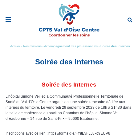
Ouvrir
le
menu
de
navigation
mobile
Accueil
-
Nos missions
-
Accompagnement des professionnels
-
Soirée des internes
Soirée des internes
Soirée des Internes
​L’hôpital Simone Veil et la Communauté Professionnelle Territoriale de
Santé du Val d’Oise Centre organisent une soirée rencontre dédiée aux
internes du territoire. Le vendredi 29 septembre 2023 de 18h à 21h30 dans
la salle de conférence du pavillon Chambas de l’hôpital Simone Veil
d’Eaubonne – 14, rue de Saint-Prix – 95600 Eaubonne.
Inscriptions avec ce lien : https://forms.gle/FYitEyFLJ8kc9EUV8