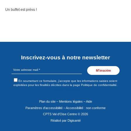
Un buffet est prévu !
Inscrivez-vous à notre newsletter
Votre
adresse
mail
En soumettant ce formulaire, j’accepte que les informations saisies soient
*
exploitées pour les finalités décrites dans la page Politique de confidentialité.
* champs obligatoires
Plan du site
–
Mentions légales
–
Aide
Paramètres d'accessibilité
–
Accessibilité : non conforme
CPTS Val d’Oise Centre
©
2026
Réalisé par
Digisanté